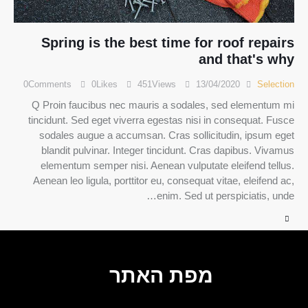
Spring is the best time for roof repairs
and that's why
0
Comments
0
Likes
451
Views
13/04/2020
Selection
Q Proin faucibus nec mauris a sodales, sed elementum mi
tincidunt. Sed eget viverra egestas nisi in consequat. Fusce
sodales augue a accumsan. Cras sollicitudin, ipsum eget
blandit pulvinar. Integer tincidunt. Cras dapibus. Vivamus
elementum semper nisi. Aenean vulputate eleifend tellus.
Aenean leo ligula, porttitor eu, consequat vitae, eleifend ac,
enim. Sed ut perspiciatis, unde…
מפת האתר