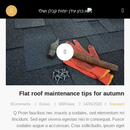
Flat roof maintenance tips for autumn
0
Comments
0
Likes
609
Views
14/05/2020
Standard
Q Proin faucibus nec mauris a sodales, sed elementum mi
tincidunt. Sed eget viverra egestas nisi in consequat. Fusce
sodales augue a accumsan. Cras sollicitudin, ipsum eget