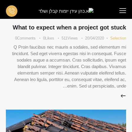
What to expect when a project got stuck
0
Comments
0
Likes
511
Views
20/04/2020
Selection
Q Proin faucibus nec mauris a sodales, sed elementum mi
tincidunt. Sed eget viverra egestas nisi in consequat. Fusce
sodales augue a accumsan. Cras sollicitudin, ipsum eget
blandit pulvinar. Integer tincidunt. Cras dapibus. Vivamus
elementum semper nisi. Aenean vulputate eleifend tellus.
Aenean leo ligula, porttitor eu, consequat vitae, eleifend ac,
enim. Sed ut perspiciatis, unde…