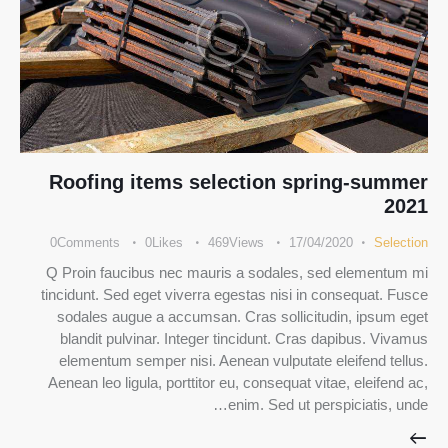
Roofing items selection spring-summer
2021
0
Comments
0
Likes
469
Views
17/04/2020
Selection
Q Proin faucibus nec mauris a sodales, sed elementum mi
tincidunt. Sed eget viverra egestas nisi in consequat. Fusce
sodales augue a accumsan. Cras sollicitudin, ipsum eget
blandit pulvinar. Integer tincidunt. Cras dapibus. Vivamus
elementum semper nisi. Aenean vulputate eleifend tellus.
Aenean leo ligula, porttitor eu, consequat vitae, eleifend ac,
enim. Sed ut perspiciatis, unde…