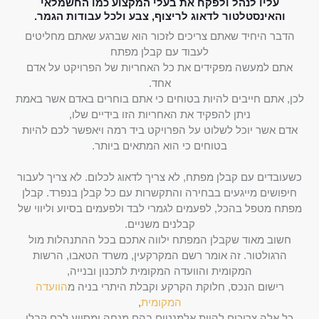
עליו לנהל ולפקח את בעלי המקצוע כמו החשמלאי
והאינסטלטור לדאוג לריצוף, צבע ולכל עבודות הגמר.
הדבר היחיד שאתם צריכים לזכור הוא שברגע שאתם מחליטים
לעבוד עם קבלן מפתח
אתם למעשה מפקידים את כל האחריות של הפרויקט על אדם
אחד.
לכן, אתם חייבים להיות בטוחים כי אתם בוחרים באדם אשר באמת
ניתן להפקיד את האחריות הזו בידיים שלו,
אדם אשר יוכל לשלוט על הפרויקט ביד רמה ויאפשר לכם להיות
בטוחים כי הוא המתאים ביותר.
כשעובדים עם קבלן מפתח, לא צריך לדאוג לכלום. לא צריך לעבור
חיפושים מייגעים בבחירה והתקשרות עם כל קבלן בנפרד. קבלן
מפתח מטפל בהכל, לפעמים לגמרי לבד ולפעמים בסיוע וליווי של
קבלנים משניים.
חשוב מאוד שקבלן המפתח ילווה אתכם בכל ההתנהלות מול
הרגולטור. זה אומר רשם המקרקעין, משרד הטאבו, הרשות
המקומית והוועדה המקומית לתכנון ובנייה,
רישום הנכס, חלוקת הקרקע וקבלת היתרי בניה מ
הוועדה
המקומית
,
כל אלה צריכים להיות אלמנטים בהם מנחה ומסייע לכם קבלן